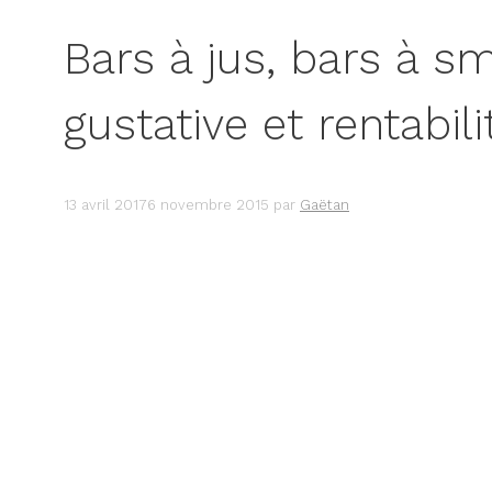
Bars à jus, bars à sm
gustative et rentabili
13 avril 2017
6 novembre 2015
par
Gaëtan