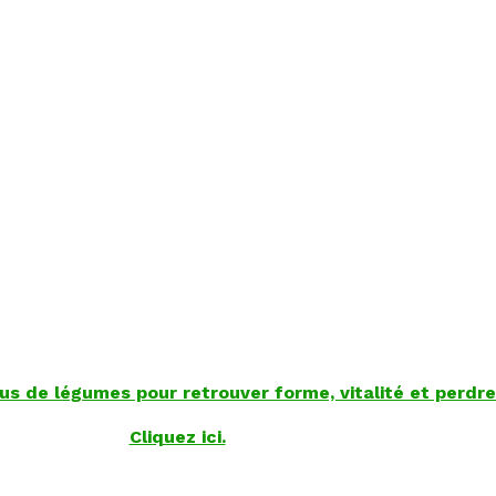
us de légumes pour retrouver forme, vitalité et perdre
Cliquez ici.