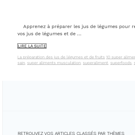
Apprenez à préparer les jus de légumes pour retro
vos jus de légumes et de …
LES
LIRE LA SUITE
MEILLEURS
SUPERALIMENTS
Catégories
Étiquettes
La préparation des jus de légumes et de fruits
10 super alime
À
sain
,
super aliments musculation
,
superaliment
,
superfoods
,
INTRODUIRE
DANS
VOS
JUS
DE
LÉGUMES
ET
DE
FRUITS
RETROUVEZ VOS ARTICLES CLASSÉS PAR THÈMES