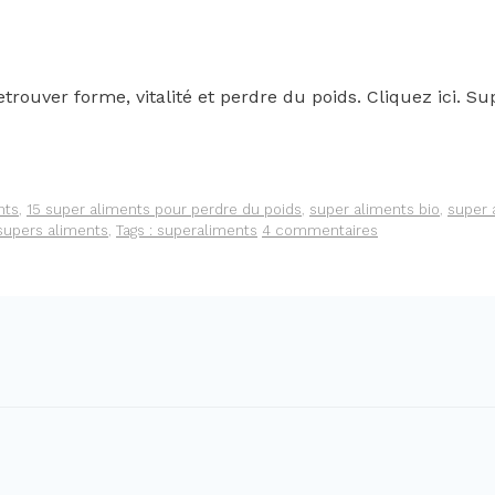
uver forme, vitalité et perdre du poids. Cliquez ici. Sup
nts
,
15 super aliments pour perdre du poids
,
super aliments bio
,
super 
supers aliments
,
Tags : superaliments
4 commentaires