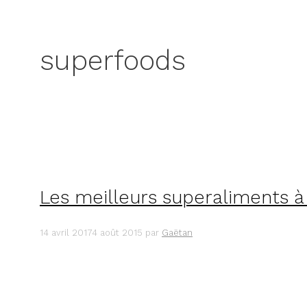
superfoods
Les meilleurs superaliments à 
14 avril 2017
4 août 2015
par
Gaëtan