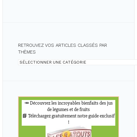
DE
FRUITS
?
LA
RECETTE
DE
LAURE
RETROUVEZ VOS ARTICLES CLASSÉS PAR
THÈMES
Retrouvez
vos
articles
classés
par
thèmes