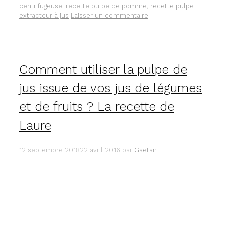
D’UN
centrifugeuse
,
recette pulpe de pomme
,
recette pulpe
EXTRACTEUR
extracteur à jus
Laisser un commentaire
DE
JUS.
Comment utiliser la pulpe de
jus issue de vos jus de légumes
et de fruits ? La recette de
Laure
12 septembre 2018
22 avril 2016
par
Gaëtan