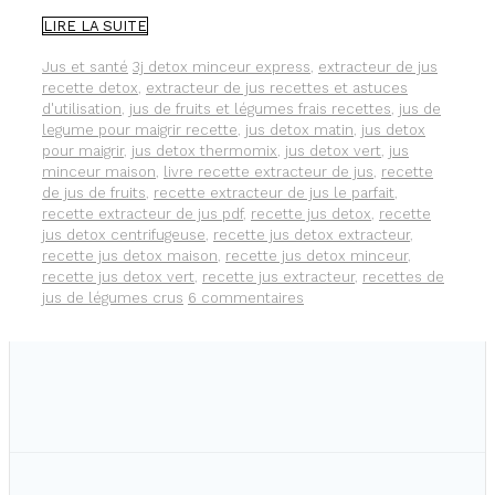
METTEZ
LIRE LA SUITE
DU
PERSIL
Catégories
Étiquettes
Jus et santé
3j detox minceur express
,
extracteur de jus
DANS
recette detox
,
extracteur de jus recettes et astuces
VOS
d'utilisation
,
jus de fruits et légumes frais recettes
,
jus de
JUS
legume pour maigrir recette
,
jus detox matin
,
jus detox
DE
pour maigrir
,
jus detox thermomix
,
jus detox vert
,
jus
LÉGUMES.
minceur maison
,
livre recette extracteur de jus
,
recette
MA
de jus de fruits
,
recette extracteur de jus le parfait
,
RECETTE
recette extracteur de jus pdf
,
recette jus detox
,
recette
DE
jus detox centrifugeuse
,
recette jus detox extracteur
,
JUS
recette jus detox maison
,
recette jus detox minceur
,
EN
recette jus detox vert
,
recette jus extracteur
,
recettes de
VIDÉO.
jus de légumes crus
6 commentaires