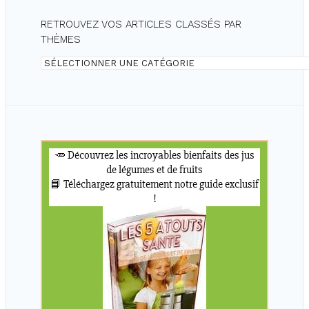
RETROUVEZ VOS ARTICLES CLASSÉS PAR
THÈMES
Retrouvez
vos
articles
classés
par
thèmes