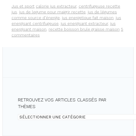
DE
Catégories
Étiquettes
Jus et sport
calorie jus extracteur
,
centrifugeuse recette
LÉGUMES
jus
,
jus de legume pour maigrir recette
,
jus de légumes
POUR
comme source d'énergie
,
jus energetique fait maison
,
jus
GAGNER
energisant centrifugeuse
,
jus energisant extracteur
,
jus
EN
energisant maison
,
recette boisson brule graisse maison
5
ÉNERGIE.
commentaires
RETROUVEZ VOS ARTICLES CLASSÉS PAR
THÈMES
Retrouvez
vos
articles
classés