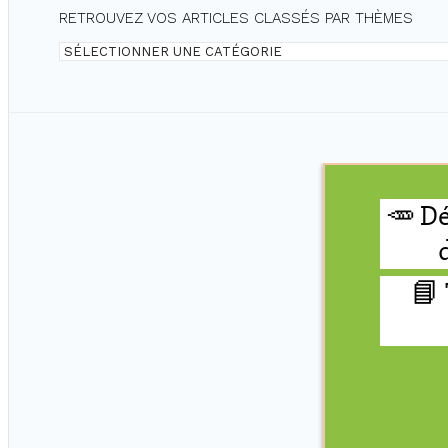
RETROUVEZ VOS ARTICLES CLASSÉS PAR THÈMES
Retrouvez
vos
articles
classés
par
thèmes