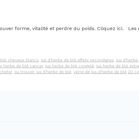
uver forme, vitalité et perdre du poids. Cliquez ici. Les 
 blé cheveux blancs
,
jus d'herbe de blé effets secondaires
,
jus d'herbe
us herbe de blé cancer
,
jus herbe de blé congelé
,
jus herbe de blé extr
acheter
,
ou trouver jus d'herbe de blé
,
verre de jus d'herbe de blé
20 c