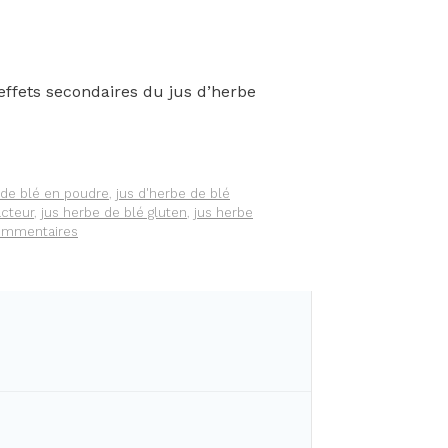
effets secondaires du jus d’herbe
 de blé en poudre
,
jus d'herbe de blé
acteur
,
jus herbe de blé gluten
,
jus herbe
ommentaires