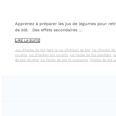
Apprenez à préparer les jus de légumes pour retro
de blé. Des effets secondaires …
LES
LIRE LA SUITE
EFFETS
SECONDAIRES
Catégories
Étiquettes
Jus d'herbe de blé
faire le jus d'hérbes de blé
,
jus d'herbe de
DU
recette
,
jus d'herbes bio recette
,
jus herbe de blé bienfaits
,
j
JUS
de blé recette
,
jus herbe de blé st-eustache
,
l'herbe de blé 
D’HERBE
DE
BLÉ
:
COMMENT
RÉAGIR