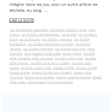
intégrer dans les jus, voici un autre article de
Michèle, du blog …
DÉCOUVREZ
LIRE LA SUITE
CETTE
RECETTE
Catégories
Étiquettes
Jus de plantes sauvages
comment utiliser l'ortie
,
cure
AU
d'ortie
,
jus d ortie centrifugeuse
,
jus d'ortie
,
jus d'ortie à
JUS
boire
,
jus d'ortie bio
,
jus d'ortie cheveux
,
jus d'ortie
D’ORTIE
extracteur
,
jus d'ortie extracteur recette
,
jus d'ortie
recette
,
jus d'ortie regenere
,
jus d'ortie vivre cru
,
ortie
blanche
,
ortie plante médicinale
,
pesto orties
,
recette
ortie
,
recette ortie cheveux
,
recette ortie crue
,
recette
ortie fraiche
,
recette ortie pour maigrir
,
recette ortie
tisane
,
recette soupe ortie
,
salade d'ortie
,
soupe d'ortie
,
tisane d'ortie
,
tisane d'ortie pour maigrir
,
tisane ortie
cheveux
,
tisane ortie dosage
,
tisane ortie grossesse
,
tisane
ortie peau
,
urticamania
4 commentaires