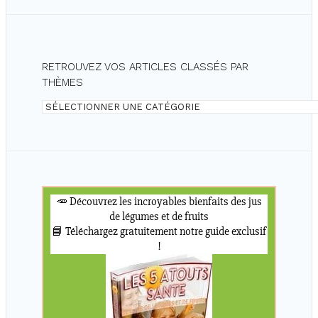
RETROUVEZ VOS ARTICLES CLASSÉS PAR
THÈMES
Retrouvez
vos
articles
classés
par
thèmes