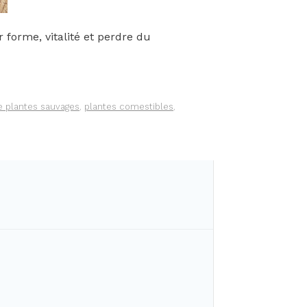
 forme, vitalité et perdre du
e plantes sauvages
,
plantes comestibles
,