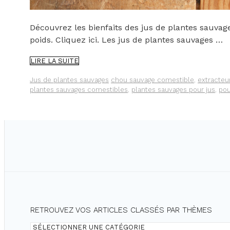
Découvrez les bienfaits des jus de plantes sauvag
poids. Cliquez ici. Les jus de plantes sauvages …
DÉCOUVREZ
LIRE LA SUITE
LES
BIENFAITS
Catégories
Étiquettes
Jus de plantes sauvages
chou sauvage comestible
,
extracteu
DES
plantes sauvages comestibles
,
plantes sauvages pour jus
,
pou
JUS
DE
PLANTES
SAUVAGES
RETROUVEZ VOS ARTICLES CLASSÉS PAR THÈMES
Retrouvez