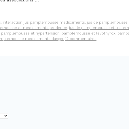
s
,
interaction jus pamplemousse medicaments
,
jus de pamplemousse b
lemousse et médicaments prudence
,
jus de pamplemousse et traite
,
pamplemousse et hypertension
,
pamplemousse et levothyrox
,
pampl
mplemousse médicaments danger
12 commentaires