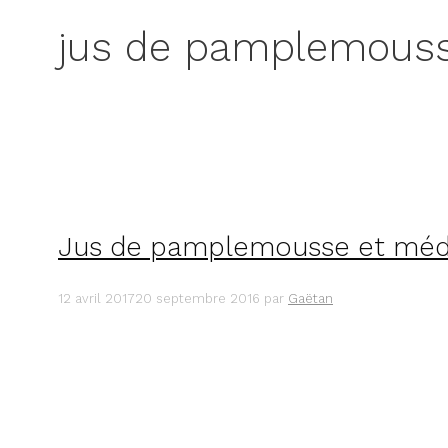
jus de pamplemouss
Jus de pamplemousse et méd
12 avril 2017
20 septembre 2016
par
Gaëtan