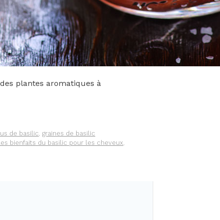
e des plantes aromatiques à
us de basilic
,
graines de basilic
les bienfaits du basilic pour les cheveux
,