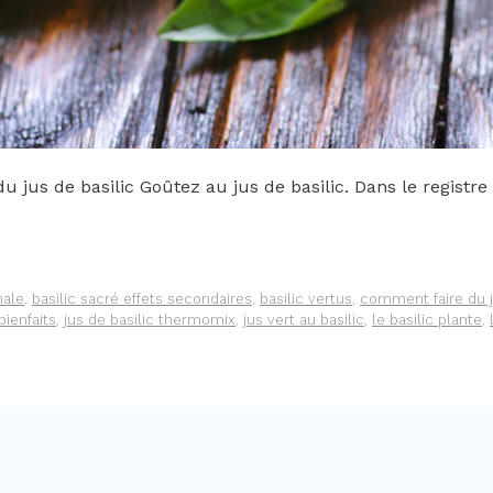
 jus de basilic Goûtez au jus de basilic. Dans le registr
nale
,
basilic sacré effets secondaires
,
basilic vertus
,
comment faire du j
bienfaits
,
jus de basilic thermomix
,
jus vert au basilic
,
le basilic plante
,