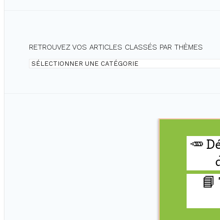
RETROUVEZ VOS ARTICLES CLASSÉS PAR THÈMES
Retrouvez
vos
articles
classés
par
thèmes