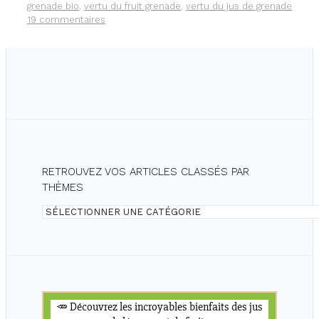
grenade bio
,
vertu du fruit grenade
,
vertu du jus de grenade
19 commentaires
RETROUVEZ VOS ARTICLES CLASSÉS PAR
THÈMES
Retrouvez
vos
articles
classés
par
thèmes