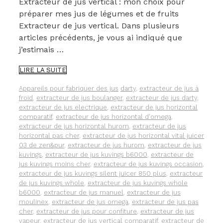
Extracteur de jus vertical : mon choix pour
préparer mes jus de légumes et de fruits
Extracteur de jus vertical. Dans plusieurs
articles précédents, je vous ai indiqué que
j’estimais …
POURQUOI
LIRE LA SUITE
J’AI
CHOISI
Catégories
Étiquettes
Appareils pour fabriquer des jus
darty
,
extracteur de jus à
UN
froid
,
extracteur de jus boulanger
,
extracteur de jus darty
,
EXTRACTEUR
extracteur de jus electrique
,
extracteur de jus horizontal
DE
comparatif
,
extracteur de jus horizontal d'omega
,
JUS
extracteur de jus horizontal hurom
,
extracteur de jus
VERTICAL
horizontal pas cher
,
extracteur de jus horizontal vital juicer
03 de zen&pur
,
extracteur de jus hurom
,
extracteur de jus
kuvings
,
extracteur de jus kuvings b6000
,
extracteur de
jus kuvings moins cher
,
extracteur de jus kuvings occasion
,
extracteur de jus kuvings silent juicer 850 plus
,
extracteur
de jus kuvings whole
,
extracteur de jus kuvings whole
b6000
,
extracteur de jus manuel
,
extracteur de jus
moulinex
,
extracteur de jus omega
,
extracteur de jus pas
cher
,
extracteur de jus pour confiture
,
extracteur de jus
vapeur
,
extracteur de jus vertical comparatif
,
extracteur de