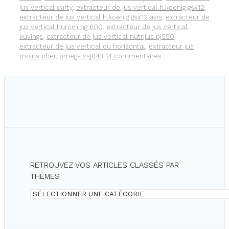
jus vertical darty
,
extracteur de jus vertical h.koenig gsx12
,
extracteur de jus vertical h.koenig gsx12 avis
,
extracteur de
jus vertical hurom hg 600
,
extracteur de jus vertical
kuvings
,
extracteur de jus vertical nutrijus pj550
,
extracteur de jus vertical ou horizontal
,
extracteur jus
moins cher
,
omega vsj843
14 commentaires
RETROUVEZ VOS ARTICLES CLASSÉS PAR
THÈMES
Retrouvez
vos
articles
classés