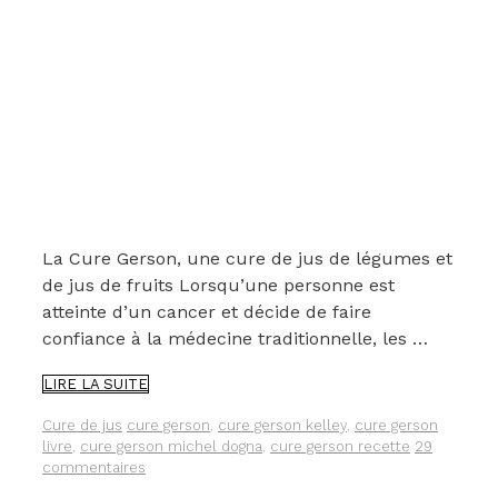
La Cure Gerson, une cure de jus de légumes et
de jus de fruits Lorsqu’une personne est
atteinte d’un cancer et décide de faire
confiance à la médecine traditionnelle, les …
LA
LIRE LA SUITE
CURE
GERSON,
Catégories
Étiquettes
Cure de jus
cure gerson
,
cure gerson kelley
,
cure gerson
UNE
livre
,
cure gerson michel dogna
,
cure gerson recette
29
CURE
commentaires
DE