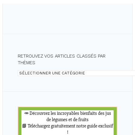
JUS
DE
LÉGUMES
ET
DE
JUS
DE
FRUITS
RETROUVEZ VOS ARTICLES CLASSÉS PAR
THÈMES
Retrouvez
vos
articles
classés
par
thèmes