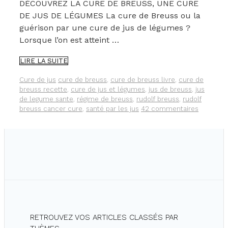
DÉCOUVREZ LA CURE DE BREUSS, UNE CURE
DE JUS DE LÉGUMES La cure de Breuss ou la
guérison par une cure de jus de légumes ?
Lorsque l’on est atteint …
DÉCOUVREZ
LIRE LA SUITE
LA
CURE
Catégories
Étiquettes
Cure de jus
cure de breuss
,
cure de breuss livre
,
cure de
DE
breuss recette
,
cure de jus et légumes
,
jus de breuss
,
jus
BREUSS,
de legume sante
,
régime de breuss
,
rudolf breuss
,
rudolf
UNE
breuss cancer cure
,
santé par les jus
42 commentaires
CURE
DE
JUS
DE
LÉGUMES
RETROUVEZ VOS ARTICLES CLASSÉS PAR