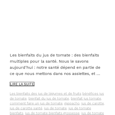
Les bienfaits du jus de tomate : des bienfaits
multiples pour la santé. Nous le savons
aujourd’hui : notre santé dépend en partie de
ce que nous mettons dans nos assiettes, et …
LES
LIRE LA SUITE
6
BIENFAITS
Catégories
Étiquettes
Les bienfaits des jus de légumes et de fruits
bénéfices jus
DU
de tomate
,
bienfait du jus de tomate
,
bienfait jus tomate
,
JUS
comment faire un jus de tomate
,
gaspacho
,
jus de carotte
,
DE
jus de carotte santé
,
jus de tomate
,
jus de tomate
TOMATE
bienfaits
,
jus de tomate bienfaits grossesse
,
jus de tomate