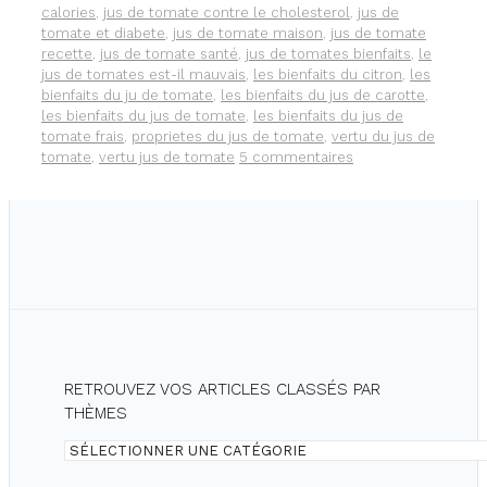
calories
,
jus de tomate contre le cholesterol
,
jus de
tomate et diabete
,
jus de tomate maison
,
jus de tomate
recette
,
jus de tomate santé
,
jus de tomates bienfaits
,
le
jus de tomates est-il mauvais
,
les bienfaits du citron
,
les
bienfaits du ju de tomate
,
les bienfaits du jus de carotte
,
les bienfaits du jus de tomate
,
les bienfaits du jus de
tomate frais
,
proprietes du jus de tomate
,
vertu du jus de
tomate
,
vertu jus de tomate
5 commentaires
RETROUVEZ VOS ARTICLES CLASSÉS PAR
THÈMES
Retrouvez
vos