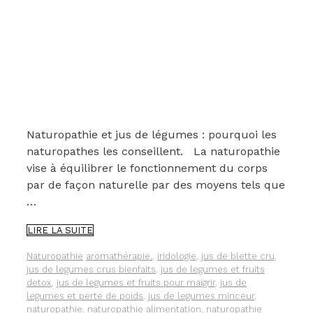
Naturopathie et jus de légumes : pourquoi les
naturopathes les conseillent. La naturopathie
vise à équilibrer le fonctionnement du corps
par de façon naturelle par des moyens tels que
…
POURQUOI
LIRE LA SUITE
LES
NATUROPATHES
Catégories
Étiquettes
Naturopathie
aromathérapie.
,
iridologie
,
jus de blette cru
,
ADORENT
jus de legumes crus bienfaits
,
jus de legumes et fruits
CONSEILLER
detox
,
jus de legumes et fruits pour maigrir
,
jus de
DES
legumes et perte de poids
,
jus de legumes minceur
,
JUS
naturopathie
,
naturopathie alimentation
,
naturopathie